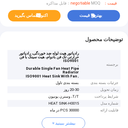
قیمت：negotiable
MOQ：قابل مذاکره
بهترین قیمت
اکنون تماس بگیرید
توضیحات محصول
رادیاتور هیت لوله ضد خوردگی، رادیاتور
حرارتی تک فن بادوام، هیت سینک با فن
ISO9001
برجسته
,
Durable Single Fan Heat Pipe
Radiator
,
ISO9001 Heat Sink With Fan
جزئیات بسته بندی
بسته بندی تاول
زمان تحویل
20-30 روز
شرایط پرداخت
T/T، وسترن یونیون
شماره مدل
HEAT SINK-H0015
قابلیت ارائه
30000 PCS در ماه
بیشتر ببینید